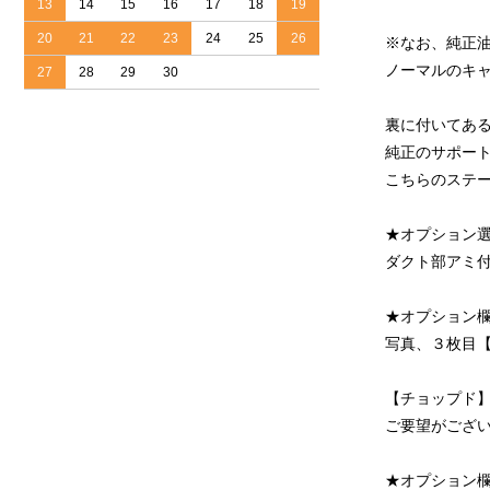
13
14
15
16
17
18
19
20
21
22
23
24
25
26
※なお、純正
ノーマルのキ
27
28
29
30
裏に付いてあ
純正のサポート
こちらのステ
★オプション
ダクト部アミ
★オプション
写真、３枚目
【チョップド
ご要望がござ
★オプション