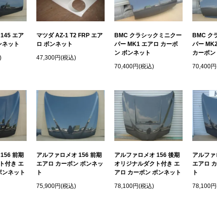
145 エア
マツダ AZ-1 T2 FRP エア
BMC クラシックミニクー
BMC 
ンネット
ロ ボンネット
パー MK1 エアロ カーボ
パー MK
ン ボンネット
カーボン
)
47,300円(税込)
70,400円(税込)
70,400
156 前期
アルファロメオ 156 前期
アルファロメオ 156 後期
アルファロ
ト付き エ
エアロ カーボン ボンネッ
オリジナルダクト付き エ
エアロ 
ボンネット
ト
アロ カーボン ボンネット
ト
75,900円(税込)
78,100円(税込)
78,100