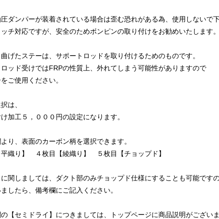
油圧ダンパーが装着されている場合は歪む恐れがある為、使用しないで
ャッチ対応ですが、安全のためボンピンの取り付けをお勧めいたします
る曲げたステーは、サポートロッドを取り付けるためのものです。
ロッド受けではFRPの性質上、外れてしまう可能性がありますので
ーをご使用ください。
選択は、
付け加工５，０００円の設定になります。
欄より、表面のカーボン柄を選択できます。
【平織り】 ４枚目【綾織り】 ５枚目【チョップド】
】に関しましては、ダクト部のみチョップド仕様にすることも可能です
いましたら、備考欄にご記入ください。
欄の【セミドライ】につきましては、トップページに商品説明がござい