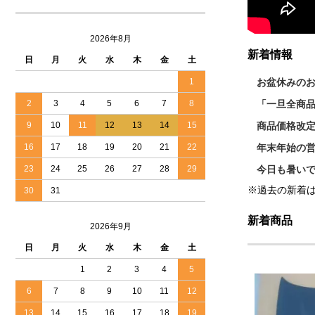
2026年8月
新着情報
日
月
火
水
木
金
土
お盆休みの
1
「一旦全商
2
3
4
5
6
7
8
商品価格改
9
10
11
12
13
14
15
年末年始の
16
17
18
19
20
21
22
今日も暑い
23
24
25
26
27
28
29
※過去の新着
30
31
新着商品
2026年9月
日
月
火
水
木
金
土
1
2
3
4
5
6
7
8
9
10
11
12
13
14
15
16
17
18
19