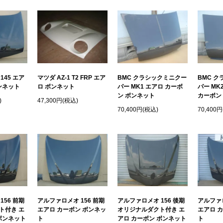
145 エア
マツダ AZ-1 T2 FRP エア
BMC クラシックミニクー
BMC 
ンネット
ロ ボンネット
パー MK1 エアロ カーボ
パー MK
ン ボンネット
カーボン
)
47,300円(税込)
70,400円(税込)
70,400
156 前期
アルファロメオ 156 前期
アルファロメオ 156 後期
アルファロ
ト付き エ
エアロ カーボン ボンネッ
オリジナルダクト付き エ
エアロ 
ボンネット
ト
アロ カーボン ボンネット
ト