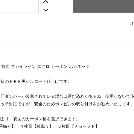
0 前期 スカイライン エアロ カーボン ボンネット
形状のＦＲＰ黒ゲルコート仕上げです。
油圧ダンパーが装着されている場合は歪む恐れがある為、使用しないで
ャッチ対応ですが、安全のためボンピンの取り付けをお勧めいたします
欄より、表面のカーボン柄を選択できます。
【平織り】 ４枚目【綾織り】 ５枚目【チョップド】