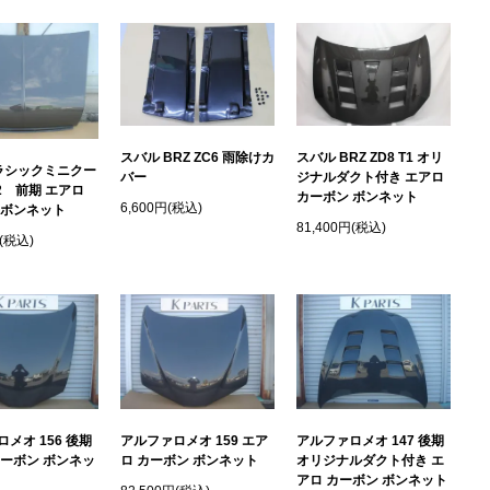
スバル BRZ ZC6 雨除けカ
スバル BRZ ZD8 T1 オリ
クラシックミニクー
バー
ジナルダクト付き エアロ
2 前期 エアロ
カーボン ボンネット
6,600円(税込)
 ボンネット
81,400円(税込)
円(税込)
メオ 156 後期
アルファロメオ 159 エア
アルファロメオ 147 後期
カーボン ボンネッ
ロ カーボン ボンネット
オリジナルダクト付き エ
アロ カーボン ボンネット