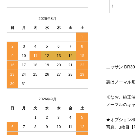
2026年8月
日
月
火
水
木
金
土
1
2
3
4
5
6
7
8
9
10
11
12
13
14
15
16
17
18
19
20
21
22
ニッサン DR3
23
24
25
26
27
28
29
裏はノーマル
30
31
※なお、純正
2026年9月
ノーマルのキ
日
月
火
水
木
金
土
1
2
3
4
5
★オプション
写真、3枚目
6
7
8
9
10
11
12