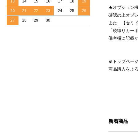
13
14
15
16
17
18
19
★オプション
20
21
22
23
24
25
26
確認の上オプ
27
28
29
30
また、【セミ
「綾織りカー
備考欄に記載
※トップペー
商品購入をよ
新着商品